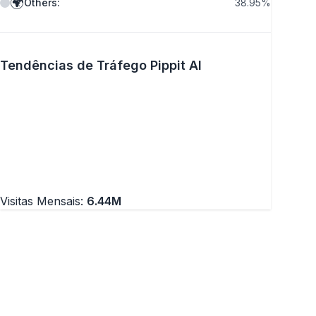
🌍
Others
:
38.95
%
Tendências de Tráfego Pippit AI
Visitas Mensais:
6.44M