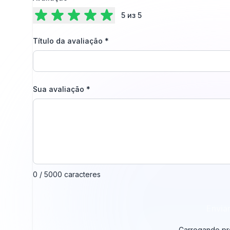
5
из 5
Título da avaliação
*
Sua avaliação
*
0 / 5000 caracteres
Envia
Carregando pro