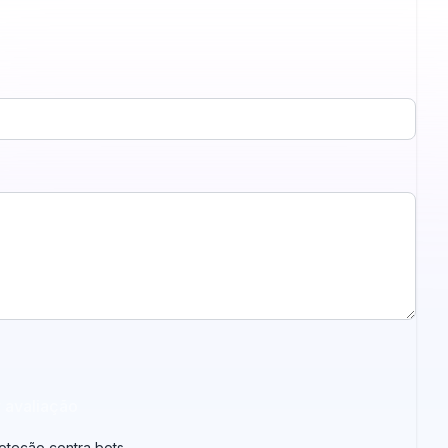
r avaliação
teção contra bots...