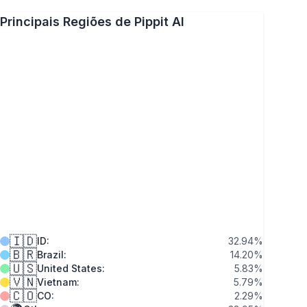
Principais Regiões de Pippit AI
🇮🇩
ID
:
32.94
%
🇧🇷
Brazil
:
14.20
%
🇺🇸
United States
:
5.83
%
🇻🇳
Vietnam
:
5.79
%
🇨🇴
CO
:
2.29
%