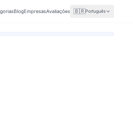
🇧🇷
gorias
Blog
Empresas
Avaliações
Português