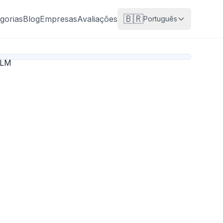
🇧🇷
gorias
Blog
Empresas
Avaliações
Português