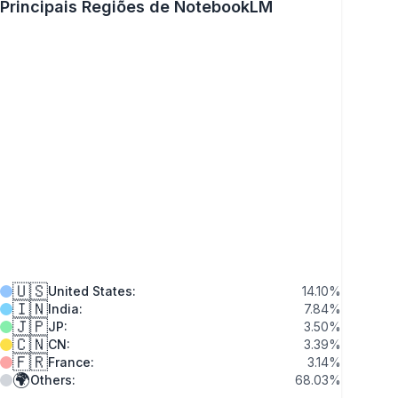
Principais Regiões de NotebookLM
🇺🇸
United States
:
14.10
%
🇮🇳
India
:
7.84
%
🇯🇵
JP
:
3.50
%
🇨🇳
CN
:
3.39
%
🇫🇷
France
:
3.14
%
🌍
Others
:
68.03
%