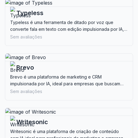
Typeless
Typeless é uma ferramenta de ditado por voz que
converte fala em texto com edição impulsionada por IA,
ideal para profissionais e criadores de conteúdo que
Sem avaliações
buscam eficiência.
Brevo
Brevo é uma plataforma de marketing e CRM
impulsionada por IA, ideal para empresas que buscam
engajamento multicanal com clientes por meio de e-mail,
Sem avaliações
SMS e automação.
Writesonic
Writesonic é uma plataforma de criação de conteúdo