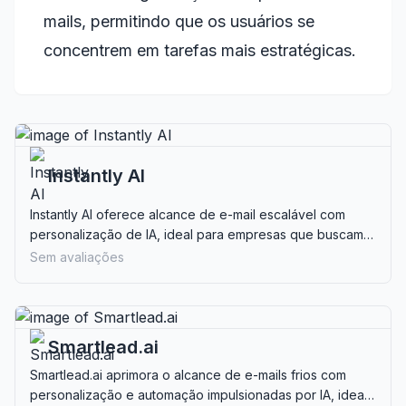
mails, permitindo que os usuários se
concentrem em tarefas mais estratégicas.
Instantly AI
Instantly AI oferece alcance de e-mail escalável com
personalização de IA, ideal para empresas que buscam
melhorar a geração de leads e a gestão de e-mails.
Sem avaliações
Smartlead.ai
Smartlead.ai aprimora o alcance de e-mails frios com
personalização e automação impulsionadas por IA, ideal