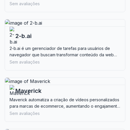
para equipes de vendas e pequenas empresas.
Sem avaliações
2-b.ai
2-b.ai é um gerenciador de tarefas para usuários de
navegador que buscam transformar conteúdo da web
em tarefas estruturadas com assistência de IA, ideal para
Sem avaliações
entusiastas da produtividade.
Maverick
Maverick automatiza a criação de vídeos personalizados
para marcas de ecommerce, aumentando o engajamento
do cliente e o marketing por e-mail. Ideal para empresas
Sem avaliações
que buscam soluções escaláveis de mensagens em
vídeo.